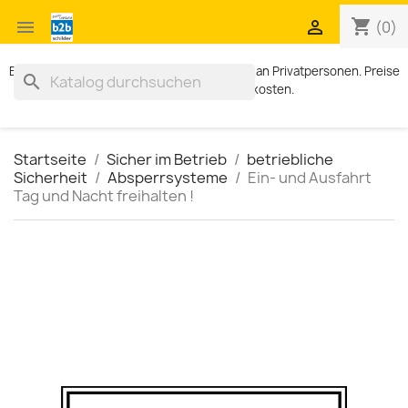
shopping_cart


(0)
Exklusiv für Geschäftskunden. Kein Verkauf an Privatpersonen. Preise
search
zzgl. MWST und Versandkosten.
Startseite
Sicher im Betrieb
betriebliche
Sicherheit
Absperrsysteme
Ein- und Ausfahrt
Tag und Nacht freihalten !