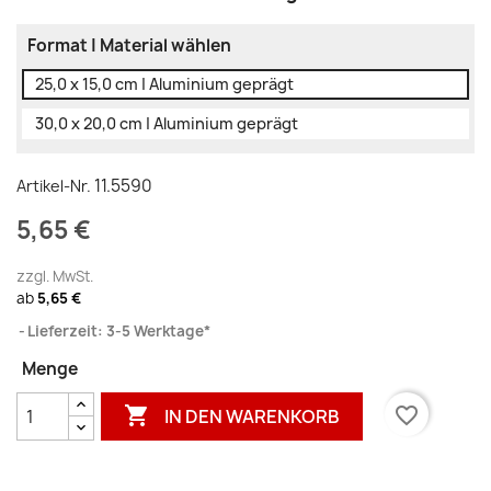
Format | Material wählen
25,0 x 15,0 cm | Aluminium geprägt
30,0 x 20,0 cm | Aluminium geprägt
11.5590
Artikel-Nr.
5,65 €
zzgl. MwSt.
ab
5,65 €
Lieferzeit: 3-5 Werktage*
Menge

favorite_border
IN DEN WARENKORB