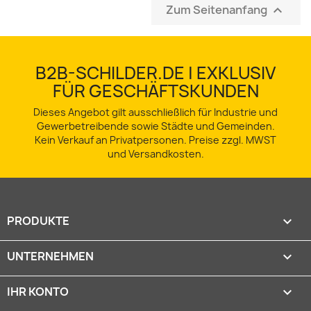
Zum Seitenanfang

B2B-SCHILDER.DE | EXKLUSIV
FÜR GESCHÄFTSKUNDEN
Dieses Angebot gilt ausschließlich für Industrie und
Gewerbetreibende sowie Städte und Gemeinden.
Kein Verkauf an Privatpersonen. Preise zzgl. MWST
und Versandkosten.
PRODUKTE

UNTERNEHMEN

IHR KONTO
