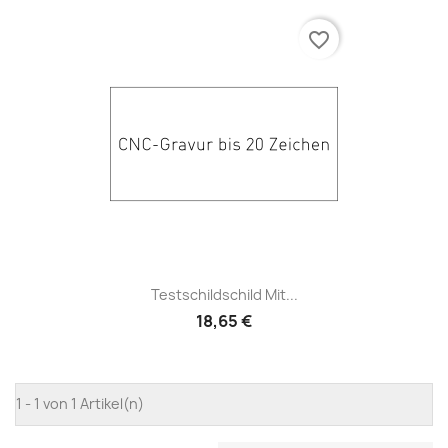
favorite_border
Testschildschild Mit...
18,65 €
1 - 1 von 1 Artikel(n)