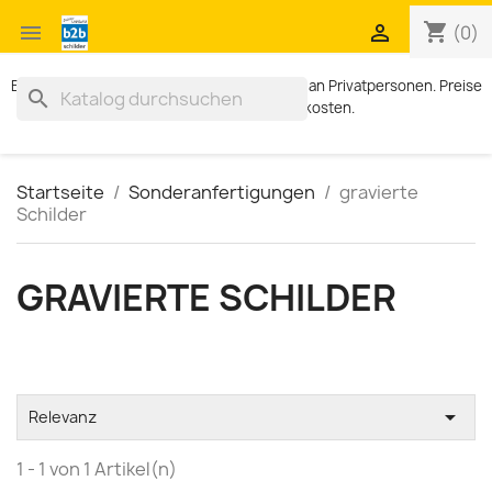
shopping_cart


(0)
Exklusiv für Geschäftskunden. Kein Verkauf an Privatpersonen. Preise
search
zzgl. MWST und Versandkosten.
Startseite
Sonderanfertigungen
gravierte
Schilder
GRAVIERTE SCHILDER

Relevanz
1 - 1 von 1 Artikel(n)