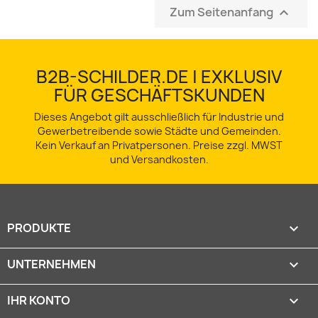
Zum Seitenanfang

B2B-SCHILDER.DE | EXKLUSIV
FÜR GESCHÄFTSKUNDEN
Dieses Angebot gilt ausschließlich für Industrie und
Gewerbetreibende sowie Städte und Gemeinden.
Kein Verkauf an Privatpersonen. Preise zzgl. MWST
und Versandkosten.
PRODUKTE

UNTERNEHMEN

IHR KONTO
