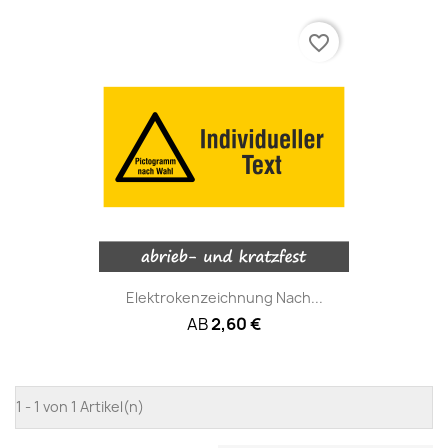
favorite_border
Elektrokenzeichnung Nach...
AB
2,60 €
1 - 1 von 1 Artikel(n)