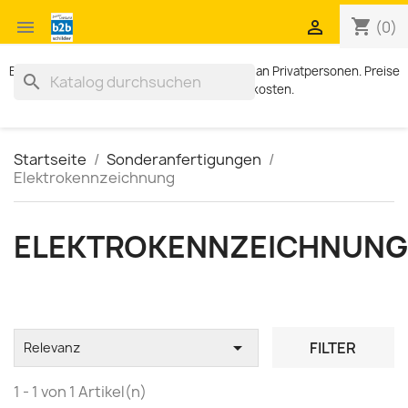
shopping_cart


(0)
Exklusiv für Geschäftskunden. Kein Verkauf an Privatpersonen. Preise
search
zzgl. MWST und Versandkosten.
Startseite
Sonderanfertigungen
Elektrokennzeichnung
ELEKTROKENNZEICHNUNG

FILTER
Relevanz
1 - 1 von 1 Artikel(n)